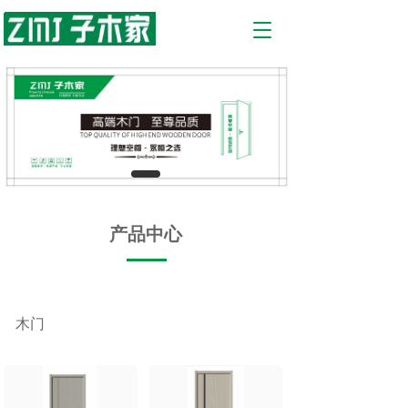
T
o
g
g
l
e
n
a
v
i
g
a
产品中心
t
i
o
n
木门