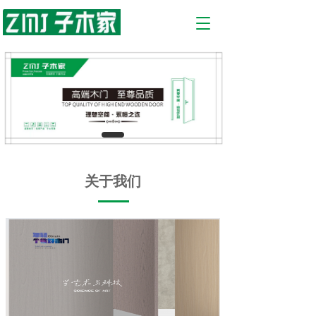
T
o
g
g
l
e
n
a
v
i
g
a
关于我们
t
i
o
n