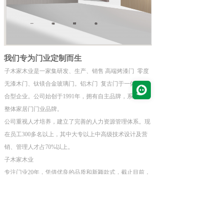
我们专为门业定制而生
子木家木业是一家集研发、生产、销售 高端烤漆门  零度
无漆木门、钛镁合金玻璃门。铝木门  复古门于一体的综
合型企业。公司始创于1991年，拥有自主品牌，系中高端
整体家居门门业品牌。  
公司重视人才培养，建立了完善的人力资源管理体系。现
在员工300多名以上，其中大专以上中高级技术设计及营
销、管理人才占70%以上。   
子木家木业
专注门业20年，凭借优良的品质和新颖款式，截止目前，
先后荣获中国木门十年最受消费者喜爱品牌、中国原木门
之乡领军品牌、全国木门30强企业、全国钢木门10强，中
国木门十年研发创新奖、重庆市门窗设计金奖、重庆市门